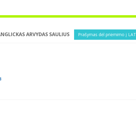
ANGLICKAS ARVYDAS SAULIUS
Prašymas dėl priėmimo į LAT
8