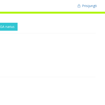
Prisijungti
GA narius