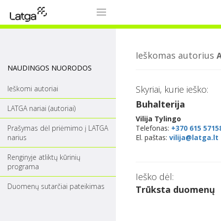
Ieškomas autorius
NAUDINGOS NUORODOS
Skyriai, kurie ieško:
Ieškomi autoriai
Buhalterija
LATGA nariai (autoriai)
Vilija Tylingo
Prašymas dėl priėmimo į LATGA
Telefonas:
+370 615 5715
narius
El. paštas:
vilija@latga.lt
Renginyje atliktų kūrinių
programa
Ieško dėl:
Duomenų sutarčiai pateikimas
Trūksta duomenų