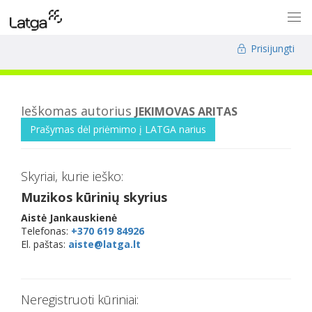
Prisijungti
Ieškomas autorius
JEKIMOVAS ARITAS
Prašymas dėl priėmimo į LATGA narius
Skyriai, kurie ieško:
Muzikos kūrinių skyrius
Aistė Jankauskienė
Telefonas:
+370 619 84926
El. paštas:
aiste@latga.lt
Neregistruoti kūriniai: