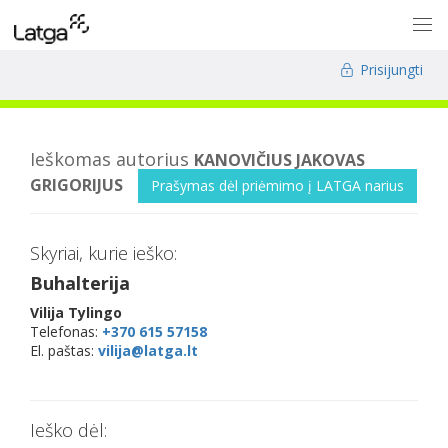
Prisijungti
Ieškomas autorius
KANOVIČIUS JAKOVAS
GRIGORIJUS
Prašymas dėl priėmimo į LATGA narius
Skyriai, kurie ieško:
Buhalterija
Vilija Tylingo
Telefonas:
+370 615 57158
El. paštas:
vilija@latga.lt
Ieško dėl: