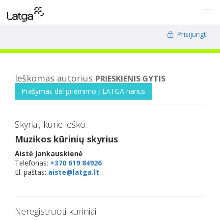
Prisijungti
Ieškomas autorius
PRIESKIENIS GYTIS
Prašymas dėl priėmimo į LATGA narius
Skyriai, kurie ieško:
Muzikos kūrinių skyrius
Aistė Jankauskienė
Telefonas:
+370 619 84926
El. paštas:
aiste@latga.lt
Neregistruoti kūriniai: