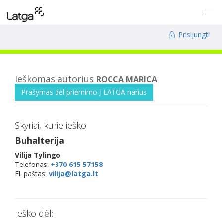
Prisijungti
Ieškomas autorius
ROCCA MARICA
Prašymas dėl priėmimo į LATGA narius
Skyriai, kurie ieško:
Buhalterija
Vilija Tylingo
Telefonas:
+370 615 57158
El. paštas:
vilija@latga.lt
Ieško dėl: