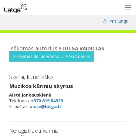
Prisijungti
Ieškomas autorius
STULGA VAIDOTAS
Prašymas dėl priėmimo į LATGA narius
Skyriai, kurie ieško:
Muzikos kūrinių skyrius
Aistė Jankauskienė
Telefonas:
+370 619 84926
El. paštas:
aiste@latga.lt
Neregistruoti kūriniai: