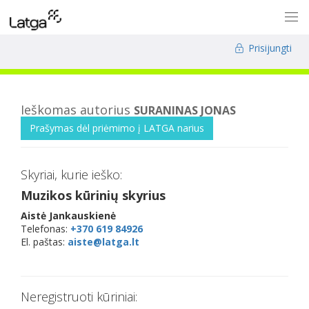
Prisijungti
Ieškomas autorius
SURANINAS JONAS
Prašymas dėl priėmimo į LATGA narius
Skyriai, kurie ieško:
Muzikos kūrinių skyrius
Aistė Jankauskienė
Telefonas:
+370 619 84926
El. paštas:
aiste@latga.lt
Neregistruoti kūriniai: