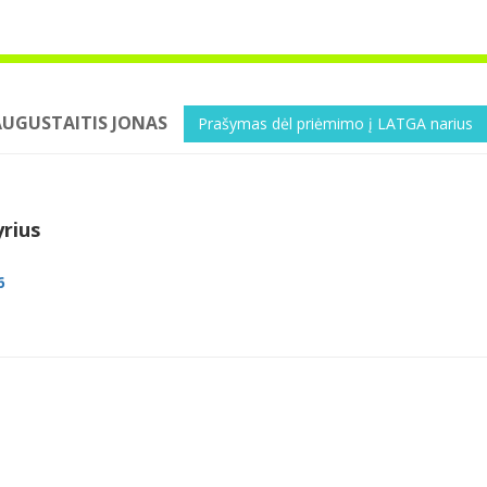
AUGUSTAITIS JONAS
Prašymas dėl priėmimo į LATGA narius
yrius
6