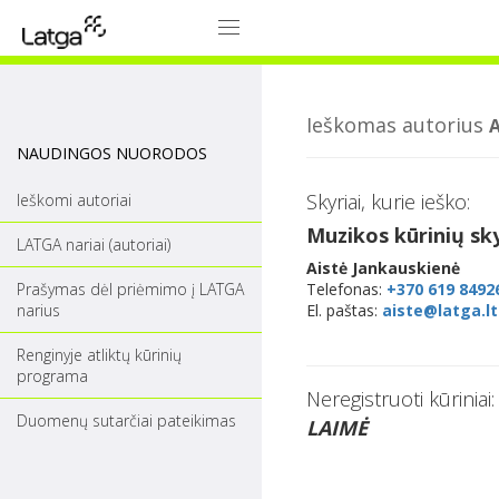
Ieškomas autorius
NAUDINGOS NUORODOS
Skyriai, kurie ieško:
Ieškomi autoriai
Muzikos kūrinių sk
LATGA nariai (autoriai)
Aistė Jankauskienė
Prašymas dėl priėmimo į LATGA
Telefonas:
+370 619 8492
narius
El. paštas:
aiste@latga.lt
Renginyje atliktų kūrinių
programa
Neregistruoti kūriniai:
Duomenų sutarčiai pateikimas
LAIMĖ