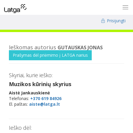
Prisijungti
Ieškomas autorius
GUTAUSKAS JONAS
Prašymas dėl priėmimo į LATGA narius
Skyriai, kurie ieško:
Muzikos kūrinių skyrius
Aistė Jankauskienė
Telefonas:
+370 619 84926
El. paštas:
aiste@latga.lt
Ieško dėl: