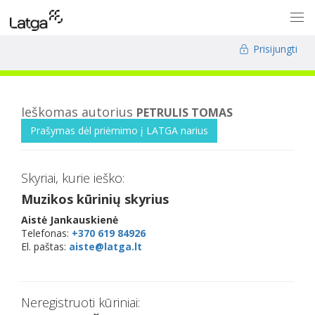
Prisijungti
Ieškomas autorius
PETRULIS TOMAS
Prašymas dėl priėmimo į LATGA narius
Skyriai, kurie ieško:
Muzikos kūrinių skyrius
Aistė Jankauskienė
Telefonas:
+370 619 84926
El. paštas:
aiste@latga.lt
Neregistruoti kūriniai: