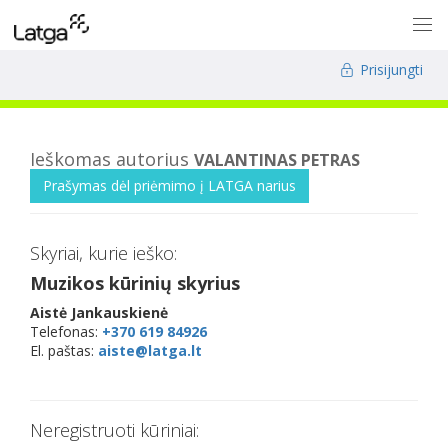
Prisijungti
Ieškomas autorius
VALANTINAS PETRAS
Prašymas dėl priėmimo į LATGA narius
Skyriai, kurie ieško:
Muzikos kūrinių skyrius
Aistė Jankauskienė
Telefonas:
+370 619 84926
El. paštas:
aiste@latga.lt
Neregistruoti kūriniai: